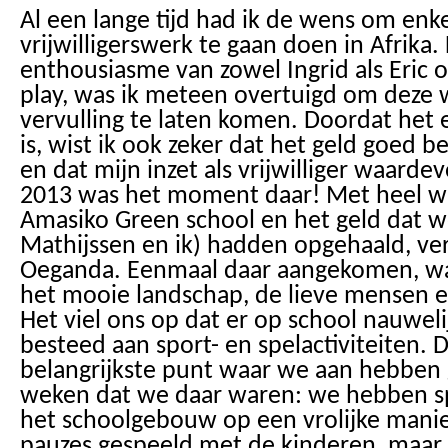
Al een lange tijd had ik de wens om en
vrijwilligerswerk te gaan doen in Afrika.
enthousiasme van zowel Ingrid als Eric o
play, was ik meteen overtuigd om deze 
vervulling te laten komen. Doordat het e
is, wist ik ook zeker dat het geld goed 
en dat mijn inzet als vrijwilliger waardevo
2013 was het moment daar! Met heel wa
Amasiko Green school en het geld dat 
Mathijssen en ik) hadden opgehaald, ve
Oeganda. Eenmaal daar aangekomen, was
het mooie landschap, de lieve mensen e
Het viel ons op dat er op school nauwel
besteed aan sport- en spelactiviteiten. 
belangrijkste punt waar we aan hebben 
weken dat we daar waren: we hebben s
het schoolgebouw op een vrolijke manier
pauzes gespeeld met de kinderen, maar