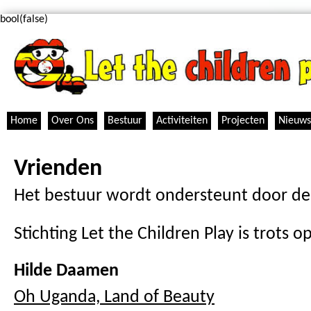
bool(false)
Home
Over Ons
Bestuur
Activiteiten
Projecten
Nieuws
Vrienden
Het bestuur wordt ondersteunt door de
Stichting Let the Children Play is trots o
Hilde Daamen
Oh Uganda, Land of Beauty